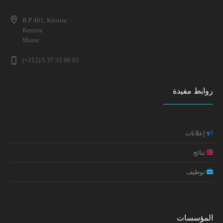
ماستر علم النفس الصحي الاكلينيكي 2025-2026 (التوقيت
ندوة وطنية في موضوع: الإعاقة في تاريخ المغرب: تقاطع
العادي)
B.P 401, Kénitra
المفاهيم والمقاربات
Kenitra
Maroc
النتائج النهائية لولوج مسلك ماستر علم النفس الصحي
إعلان عن تطبيق خاص بطلبة سلك الدكتوراه (تعديل جزئي في
الاكلينيكي 2025-2026
(+212) 5 37 32 96 03
موعد الامتحانات)
روابط مفيدة
مائدة مستديرة حول: واقع جنوح الأحداث بالمغرب الأسباب،
التجليات والسياسات
تكوين: إعداد السيرة الذاتية ورسالة التحفيز
إعلانات
نتائج
إعلان سلك الدكتوراه: النتائج النهائية
توظيف
المؤسسات