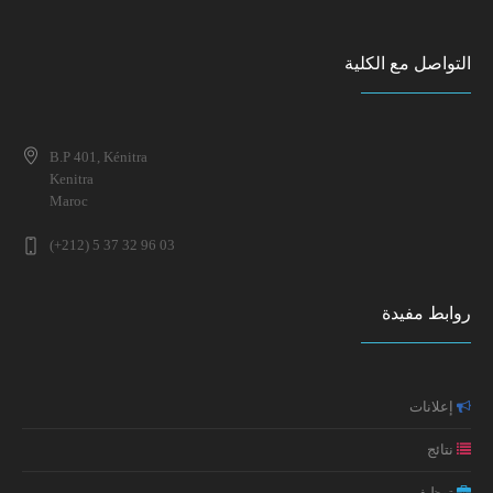
إعلان عن تطبيق خاص بطلبة سلك الدكتوراه
إعلان خاص بالطلبة المقبولين بصفة نهائية للتسجيل بمسلك
التواصل مع الكلية
ماستر علم النفس الصحي الاكلينيكي 2025-2026 (التوقيت
ندوة وطنية في موضوع: الإعاقة في تاريخ المغرب: تقاطع
العادي)
المفاهيم والمقاربات
النتائج النهائية لولوج مسلك ماستر علم النفس الصحي
B.P 401, Kénitra
إعلان عن تطبيق خاص بطلبة سلك الدكتوراه (تعديل جزئي في
الاكلينيكي 2025-2026
Kenitra
موعد الامتحانات)
Maroc
(+212) 5 37 32 96 03
مائدة مستديرة حول: واقع جنوح الأحداث بالمغرب الأسباب،
التجليات والسياسات
روابط مفيدة
تكوين: إعداد السيرة الذاتية ورسالة التحفيز
إعلان سلك الدكتوراه: النتائج النهائية
إعلانات
نتائج
توظيف