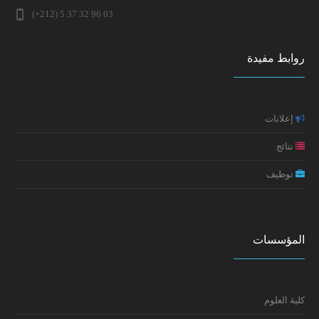
ماستر علم النفس الصحي الاكلينيكي 2025-2026 (التوقيت
(+212) 5 37 32 96 03
ندوة وطنية في موضوع: الإعاقة في تاريخ المغرب: تقاطع
العادي)
المفاهيم والمقاربات
روابط مفيدة
النتائج النهائية لولوج مسلك ماستر علم النفس الصحي
إعلان عن تطبيق خاص بطلبة سلك الدكتوراه (تعديل جزئي في
الاكلينيكي 2025-2026
موعد الامتحانات)
إعلانات
مائدة مستديرة حول: واقع جنوح الأحداث بالمغرب الأسباب،
التجليات والسياسات
نتائج
توظيف
تكوين: إعداد السيرة الذاتية ورسالة التحفيز
إعلان سلك الدكتوراه: النتائج النهائية
المؤسسات
كلية العلوم