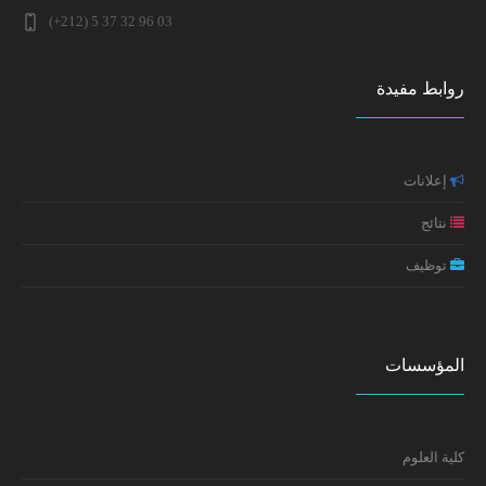
المفاهيم والمقاربات
(+212) 5 37 32 96 03
النتائج النهائية لولوج مسلك ماستر علم النفس الصحي
إعلان عن تطبيق خاص بطلبة سلك الدكتوراه (تعديل جزئي في
الاكلينيكي 2025-2026
روابط مفيدة
موعد الامتحانات)
مائدة مستديرة حول: واقع جنوح الأحداث بالمغرب الأسباب،
إعلانات
التجليات والسياسات
نتائج
تكوين: إعداد السيرة الذاتية ورسالة التحفيز
توظيف
إعلان سلك الدكتوراه: النتائج النهائية
المؤسسات
كلية العلوم