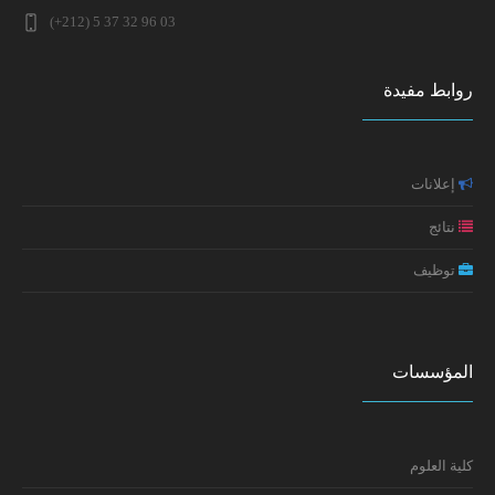
ماستر علم النفس الصحي الاكلينيكي 2025-2026 (التوقيت
(+212) 5 37 32 96 03
ندوة وطنية في موضوع: الإعاقة في تاريخ المغرب: تقاطع
العادي)
المفاهيم والمقاربات
روابط مفيدة
النتائج النهائية لولوج مسلك ماستر علم النفس الصحي
إعلان عن تطبيق خاص بطلبة سلك الدكتوراه (تعديل جزئي في
الاكلينيكي 2025-2026
موعد الامتحانات)
إعلانات
مائدة مستديرة حول: واقع جنوح الأحداث بالمغرب الأسباب،
التجليات والسياسات
نتائج
توظيف
تكوين: إعداد السيرة الذاتية ورسالة التحفيز
إعلان سلك الدكتوراه: النتائج النهائية
المؤسسات
كلية العلوم