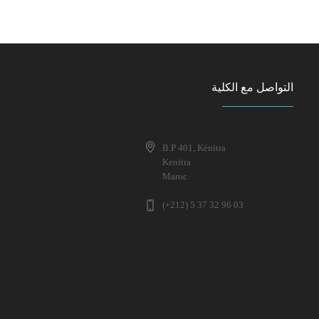
التواصل مع الكلية
B.P 401, Kénitra
Kenitra
Maroc
(+212) 5 37 32 96 03