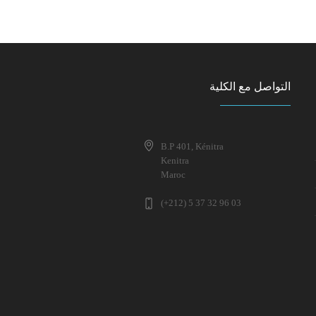
التواصل مع الكلية
B.P 401, Kénitra
Kenitra
Maroc
(+212) 5 37 32 96 03