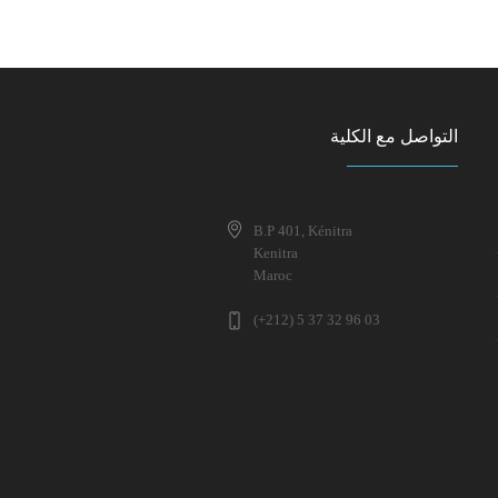
التواصل مع الكلية
B.P 401, Kénitra
Kenitra
Maroc
(+212) 5 37 32 96 03