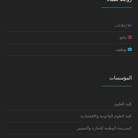
النتائج النهائية لولوج مسلك ماستر علم النفس الصحي
إعلان عن تطبيق خاص بطلبة سلك الدكتوراه (تعديل جزئي في
الاكلينيكي 2025-2026
موعد الامتحانات)
إعلانات
مائدة مستديرة حول: واقع جنوح الأحداث بالمغرب الأسباب،
التجليات والسياسات
نتائج
توظيف
تكوين: إعداد السيرة الذاتية ورسالة التحفيز
إعلان سلك الدكتوراه: النتائج النهائية
المؤسسات
كلية العلوم
كلية العلوم القانونية والاقتصادية
المدرسة الوطنية للتجارة والتسيير