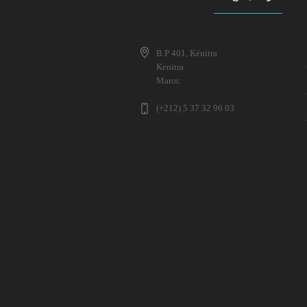
B.P 401, Kénitra
Kenitra
Maroc
(+212) 5 37 32 96 03