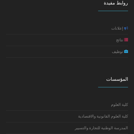
روابط مفيدة
النتائج النهائية لولوج مسلك ماستر علم النفس الصحي
إعلان عن تطبيق خاص بطلبة سلك الدكتوراه (تعديل جزئي في
الاكلينيكي 2025-2026
موعد الامتحانات)
إعلانات
مائدة مستديرة حول: واقع جنوح الأحداث بالمغرب الأسباب،
التجليات والسياسات
نتائج
توظيف
تكوين: إعداد السيرة الذاتية ورسالة التحفيز
إعلان سلك الدكتوراه: النتائج النهائية
المؤسسات
كلية العلوم
كلية العلوم القانونية والاقتصادية
المدرسة الوطنية للتجارة والتسيير